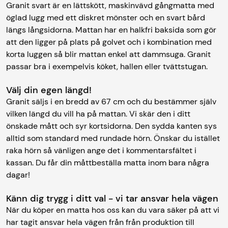
Granit svart är en lättskött, maskinvävd gångmatta med
öglad lugg med ett diskret mönster och en svart bård
längs långsidorna. Mattan har en halkfri baksida som gör
att den ligger på plats på golvet och i kombination med
korta luggen så blir mattan enkel att dammsuga. Granit
passar bra i exempelvis köket, hallen eller tvättstugan.
Välj din egen längd!
Granit säljs i en bredd av 67 cm och du bestämmer själv
vilken längd du vill ha på mattan. Vi skär den i ditt
önskade mått och syr kortsidorna. Den sydda kanten sys
alltid som standard med rundade hörn. Önskar du istället
raka hörn så vänligen ange det i kommentarsfältet i
kassan. Du får din måttbeställa matta inom bara några
dagar!
Känn dig trygg i ditt val - vi tar ansvar hela vägen
När du köper en matta hos oss kan du vara säker på att vi
har tagit ansvar hela vägen från från produktion till