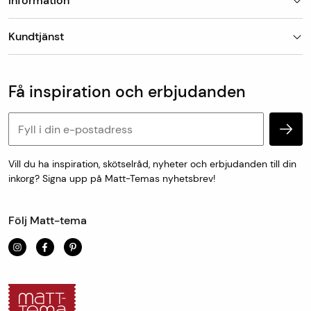
Information
Butiker
Kundtjänst
Om Matt-Tema
Vanliga frågor
Kundtjänst & kontakt
Populära kategorier
Vanliga frågor
Få inspiration och erbjudanden
Köp & leveransvillkor
Retur & reklamation
Personuppgifter och cookies
Vill du ha inspiration, skötselråd, nyheter och erbjudanden till din
inkorg? Signa upp på Matt-Temas nyhetsbrev!
Följ Matt-tema