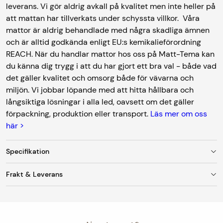
leverans. Vi gör aldrig avkall på kvalitet men inte heller på
att mattan har tillverkats under schyssta villkor. Våra
mattor är aldrig behandlade med några skadliga ämnen
och är alltid godkända enligt EU:s kemikalieförordning
REACH. När du handlar mattor hos oss på Matt-Tema kan
du känna dig trygg i att du har gjort ett bra val - både vad
det gäller kvalitet och omsorg både för vävarna och
miljön. Vi jobbar löpande med att hitta hållbara och
långsiktiga lösningar i alla led, oavsett om det gäller
förpackning, produktion eller transport.
Läs mer om oss
här >
Specifikation
Frakt & Leverans
Färg
Svart
Fraktkostnad
Material
Polyamid
Vid leverans till utlämningsställe/ombud är
fraktkostnaden 95 kr. Mattor med en bredd upp till 150
Tjocklek
ca 5 mm