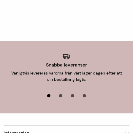
Finns mattan på lager skickar vi den oftast
nästkommande vardag, detta gäller vid leverans till
utlämningsställe/hemleverans. Vid hemleverans skickar
DHL avisering via sms med förslag på leveranstid som
antingen godkänns eller bokas om till en ny tid som
passar.
Mått- och specialtillverkade varor skickas från oss inom
en vecka.
Snabba leveranser
Vanligtvis levereras varorna från vårt lager dagen efter att
För uthämtning i butik är leveranstiden 1-7 dagar.
din beställning lagts.