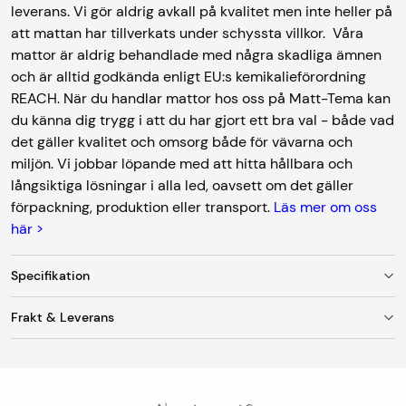
leverans. Vi gör aldrig avkall på kvalitet men inte heller på
att mattan har tillverkats under schyssta villkor. Våra
mattor är aldrig behandlade med några skadliga ämnen
och är alltid godkända enligt EU:s kemikalieförordning
REACH. När du handlar mattor hos oss på Matt-Tema kan
du känna dig trygg i att du har gjort ett bra val - både vad
det gäller kvalitet och omsorg både för vävarna och
miljön. Vi jobbar löpande med att hitta hållbara och
långsiktiga lösningar i alla led, oavsett om det gäller
förpackning, produktion eller transport.
Läs mer om oss
här >
Specifikation
Frakt & Leverans
Färg
Röd
Fraktkostnad
Material
Polyamid
Vid leverans till utlämningsställe/ombud är
fraktkostnaden 95 kr. Mattor med en bredd upp till 150
Tjocklek
ca 5 mm