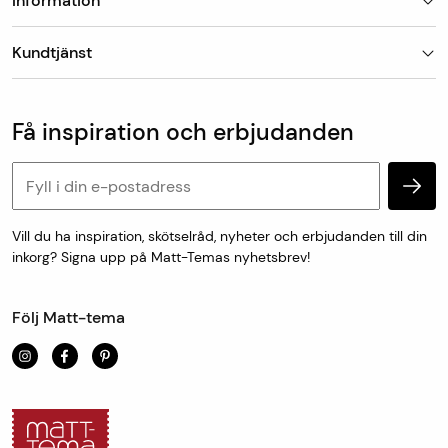
Information
Butiker
Kundtjänst
Om Matt-Tema
Vanliga frågor
Kundtjänst & kontakt
Populära kategorier
Vanliga frågor
Få inspiration och erbjudanden
Köp & leveransvillkor
Retur & reklamation
Personuppgifter och cookies
Vill du ha inspiration, skötselråd, nyheter och erbjudanden till din
inkorg? Signa upp på Matt-Temas nyhetsbrev!
Följ Matt-tema