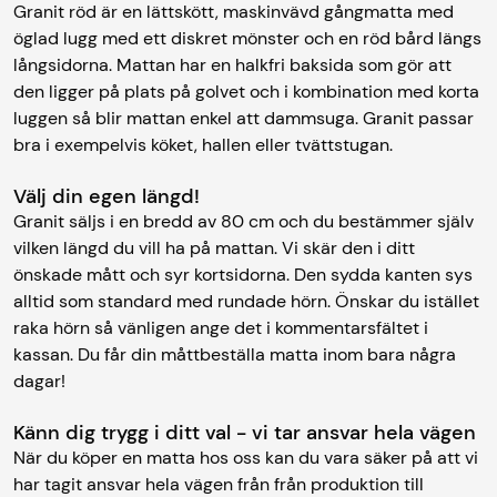
Granit röd är en lättskött, maskinvävd gångmatta med
öglad lugg med ett diskret mönster och en röd bård längs
långsidorna. Mattan har en halkfri baksida som gör att
den ligger på plats på golvet och i kombination med korta
luggen så blir mattan enkel att dammsuga. Granit passar
bra i exempelvis köket, hallen eller tvättstugan.
Välj din egen längd!
Granit säljs i en bredd av 80 cm och du bestämmer själv
vilken längd du vill ha på mattan. Vi skär den i ditt
önskade mått och syr kortsidorna. Den sydda kanten sys
alltid som standard med rundade hörn. Önskar du istället
raka hörn så vänligen ange det i kommentarsfältet i
kassan. Du får din måttbeställa matta inom bara några
dagar!
Känn dig trygg i ditt val - vi tar ansvar hela vägen
När du köper en matta hos oss kan du vara säker på att vi
har tagit ansvar hela vägen från från produktion till