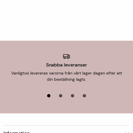
Finns mattan på lager skickar vi den oftast
nästkommande vardag, detta gäller vid leverans till
utlämningsställe/hemleverans. Vid hemleverans skickar
DHL avisering via sms med förslag på leveranstid som
antingen godkänns eller bokas om till en ny tid som
passar.
Mått- och specialtillverkade varor skickas från oss inom
en vecka.
Snabba leveranser
Vanligtvis levereras varorna från vårt lager dagen efter att
För uthämtning i butik är leveranstiden 1-7 dagar.
din beställning lagts.