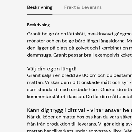
Beskrivning
Frakt & Leverans
Beskrivning
Granit beige är en lättskött, maskinvävd gångma
mönster och en beige bård längs långsidorna. Ma
den ligger på plats på golvet och i kombination m
dammsuga. Granit passar bra i exempelvis köket, 
Välj din egen längd!
Granit säljs i en bredd av 80 cm och du bestämme
mattan. Vi skär den i ditt önskade mått och syr k
som standard med rundade hörn. Önskar du iställ
kommentarsfältet i kassan. Du får din måttbestä
Känn dig trygg i ditt val - vi tar ansvar h
När du köper en matta hos oss kan du vara säker 
från från produktion till leverans. Vi gör aldrig av
mattan har tillverkats under schyssta villkor. V