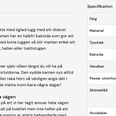
Specifikation
Färg
tta med öglad lugg med ett diskret
Material
ttan har en halkfri baksida som gör att
ed korta luggen så blir mattan enkel att
Tjocklek
hallen eller tvättstugan.
Baksida
r själv vilken längd du vill ha på
Vändbar
ortsidorna. Den sydda kanten sys alltid
et raka hörn så vänligen ange det i
Passar utomhu
lla matta inom bara några dagar!
Skötselråd
ela vägen
på att vi har tagit ansvar hela vägen
kall på kvalitet men inte heller på att
Avvikelser
åra mattor är aldrig behandlade med