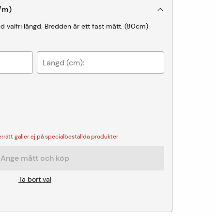
/
m
)
 valfri längd. Bredden är ett fast mått.
(
80
cm)
Längd (cm):
rätt gäller ej på specialbeställda produkter
Ange mått och köp
Ta bort val