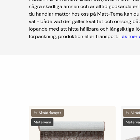
några skadliga ämnen och är alltid godkända enl
du handlar mattor hos oss på Matt-Tema kan du kä
val - både vad det gäller kvalitet och omsorg båd
löpande med att hitta hållbara och långsiktiga lös
förpackning, produktion eller transport.
Läs mer 
Skräddarsytt
Skräd
Metervara
Meterva