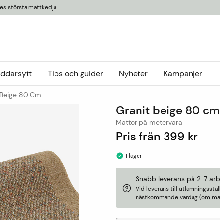
ges största mattkedja
äddarsytt
Tips och guider
Nyheter
Kampanjer
 Beige 80 Cm
Kollektioner
Granit beige 80 cm
tor
or
Ryamattor
Öglade mattor
Horredsmattan
Mattor på metervara
t
Röllakanmattor
InHouse Group
Pris från
399 kr
Trasmattor
Louis De Poortere
I lager
Ullmattor
Online only
Utemattor
Snabb leverans på 2-7 ar
Vid leverans till utlämningsst
Viskosmattor
nästkommande vardag (om matt
Tillbehör