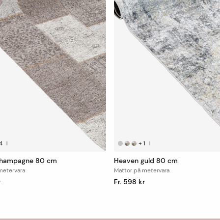
4
+
1
|
|
champagne 80 cm
Heaven guld 80 cm
metervara
Mattor på metervara
r
Fr. 598 kr