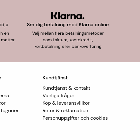
edja
Smidig betalning med Klarna online
ch en
Välj mellan flera betalningsmetoder
 mattor
som faktura, kontokredit,
kortbetalning eller banköverföring
n
Kundtjänst
Kundtjänst & kontakt
Tema
Vanliga frågor
gor
Köp & leveransvillkor
tegorier
Retur & reklamation
Personuppgifter och cookies