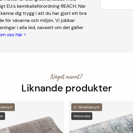
igt EU:s kemikalieförordning REACH. När
nna dig trygg i att du har gjort ett bra
e för vävarna och miljön. Vi jobbar
ningar i alla led, oavsett om det gäller
om oss här >
Något annat?
Liknande produkter
darsytt
Skräddarsytt
ra
Metervara