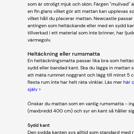
som är otroligt mjuk och skön. Färgen "mullvad"
en fin glans vilket gör att mattan kan upplevas 
vilket håll du placerar mattan. Newcastle passar 
antingen som heltäckande eller med en sydd kan
tillverkad i ett material som inte brinner, har 
värmegolv.
Heltäckning eller rumsmatta
En heltäckningsmatta passar lika bra som hel
sydd eller bandad kant. Ska du lägga in mattan
att mäta rummet noggrant och lägg till minst 5 
flesta rum inte har helt räta vinklar. Läs mer
här 
själv >
Önskar du mattan som en vanlig rumsmatta - ing
(maxbredd 400 cm) och syr en kant så håller sig
Sydd kant
Den sydda kanten sys alltid som standard med ru