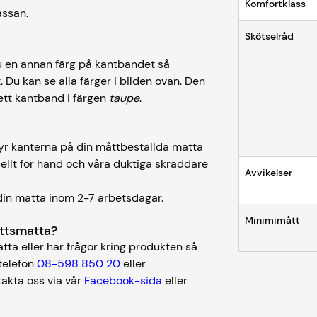
Komfortklass
assan.
Skötselråd
u en annan färg på kantbandet så
Du kan se alla färger i bilden ovan. Den
tt kantband i färgen
taupe
.
r
 syr kanterna på din måttbeställda matta
ellt för hand och våra duktiga skräddare
Avvikelser
as din matta inom 2-7 arbetsdagar.
Minimimått
måttsmatta?
tta eller har frågor kring produkten så
telefon
08-598 850 20
eller
takta oss via vår
Facebook-sida
eller