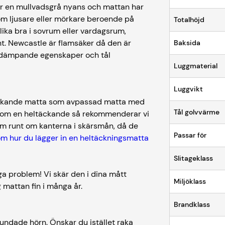
 är en mullvadsgrå nyans och mattan har
som ljusare eller mörkare beroende på
Totalhöjd
lika bra i sovrum eller vardagsrum,
t. Newcastle är flamsäker då den är
Baksida
ljuddämpande egenskaper och tål
Luggmaterial
Luggvikt
täckande matta som avpassad matta med
Tål golvvärme
 som en heltäckande så rekommenderar vi
cm runt om kanterna i skärsmån, då de
Passar för
om hur du lägger in en heltäckningsmatta
Slitageklass
a problem! Vi skär den i dina mått
Miljöklass
 mattan fin i många år.
Brandklass
ndade hörn. Önskar du istället raka