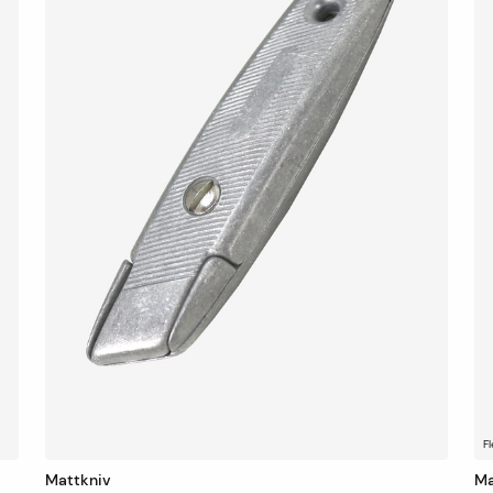
Fl
Mattkniv
Ma