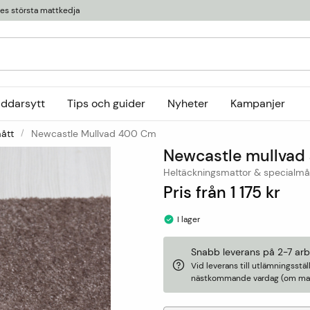
ges största mattkedja
äddarsytt
Tips och guider
Nyheter
Kampanjer
ått
Newcastle Mullvad 400 Cm
Kollektioner
Newcastle mullvad
tor
or
Ryamattor
Öglade mattor
Horredsmattan
Heltäckningsmattor & specialmå
t
Röllakanmattor
InHouse Group
Pris från
1 175 kr
Trasmattor
Louis De Poortere
I lager
Ullmattor
Online only
Utemattor
Snabb leverans på 2-7 ar
Vid leverans till utlämningsst
Viskosmattor
nästkommande vardag (om matt
Tillbehör