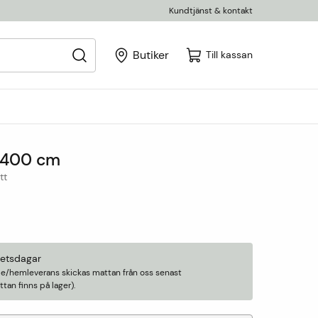
Kundtjänst & kontakt
Butiker
Till kassan
 400 cm
tt
betsdagar
älle/hemleverans skickas mattan från oss senast
an finns på lager).