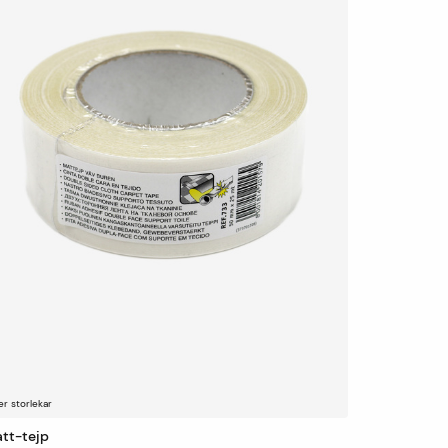
er storlekar
tt-tejp