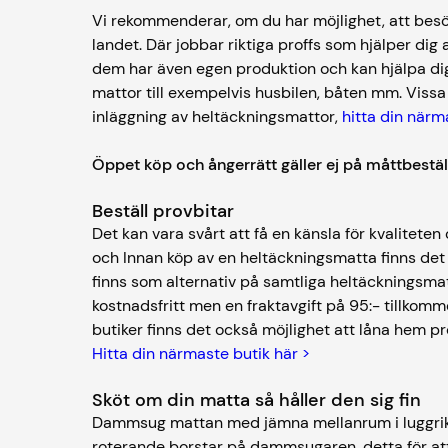
Vi rekommenderar, om du har möjlighet, att besö
landet. Där jobbar riktiga proffs som hjälper dig a
dem har även egen produktion och kan hjälpa dig
mattor till exempelvis husbilen, båten mm. Vissa
inläggning av heltäckningsmattor,
hitta din närm
Öppet köp och ångerrätt gäller ej på måttbestä
Beställ provbitar
Det kan vara svårt att få en känsla för kvalitete
och Innan köp av en heltäckningsmatta finns det 
finns som alternativ på samtliga heltäckningsmatt
kostnadsfritt men en fraktavgift på 95:- tillkomm
butiker finns det också möjlighet att låna hem
Hitta din närmaste butik här >
Sköt om din matta så håller den sig fin
Dammsug mattan med jämna mellanrum i luggri
roterande borstar på dammsugaren, detta för att i