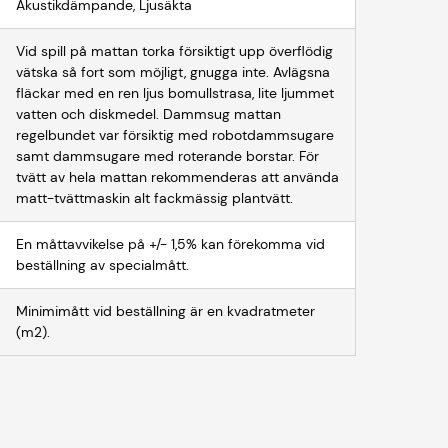
Akustikdämpande, Ljusäkta
Vid spill på mattan torka försiktigt upp överflödig
vätska så fort som möjligt, gnugga inte. Avlägsna
fläckar med en ren ljus bomullstrasa, lite ljummet
vatten och diskmedel. Dammsug mattan
regelbundet var försiktig med robotdammsugare
samt dammsugare med roterande borstar. För
tvätt av hela mattan rekommenderas att använda
matt-tvättmaskin alt fackmässig plantvätt.
En måttavvikelse på +/- 1,5% kan förekomma vid
beställning av specialmått.
Minimimått vid beställning är en kvadratmeter
(m2).