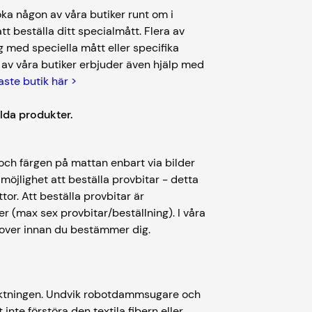
ka någon av våra butiker runt om i
tt beställa ditt specialmått. Flera av
 med speciella mått eller specifika
 av våra butiker erbjuder även hjälp med
aste butik här >
llda produkter.
n och färgen på mattan enbart via bilder
möjlighet att beställa provbitar - detta
or. Att beställa provbitar är
er (max sex provbitar/beställning). I våra
 prover innan du bestämmer dig.
ktningen. Undvik robotdammsugare och
nte förstöra den textila fibern eller