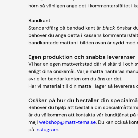
hörn så vänligen ange det i kommentarsfältet i k
Bandkant
Standardfärg på bandad kant är
black
, önskar d
behöver du ange detta i kassans kommentarsfält. 
bandkantade mattan i bilden ovan är sydd med e
Egen produktion och snabba leveranse
Vi har en egen mattverkstad där vi skär till och
enligt dina önskemål. Varje matta hanteras manu
syr eller bandar kanten om du önskar det.
Har vi material till din matta i lager så leverer
Osäker på hur du beställer din special
Behöver du hjälp att beställa din specialmåttsma
är du välkommen att kontakta vår kundtjänst på 
mejl
webshop@matt-tema.se
. Du kan också kon
på
Instagram
.