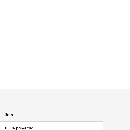
Ange mått och köp
Ta bort val
Brun
100% polyamid