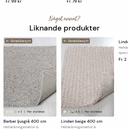
Fr. 99 kr
Fr. 79 kr
Något annat?
Liknande produkter
Skräddarsytt
Skräddarsytt
Sk
Lind
Heltä
speci
Fr. 2 
+
1
+
1
|
Fler storlekar
|
Fler storlekar
Berber ljusgrå 400 cm
Linden beige 400 cm
Heltäckningsmattor &
Heltäckningsmattor &