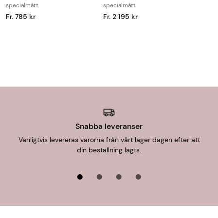
specialmått
specialmått
Fr. 785 kr
Fr. 2 195 kr
Snabba leveranser
Vanligtvis levereras varorna från vårt lager dagen efter att
din beställning lagts.