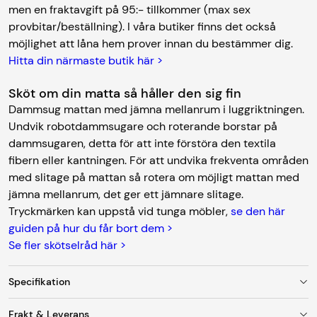
men en fraktavgift på 95:- tillkommer (max sex
provbitar/beställning). I våra butiker finns det också
möjlighet att låna hem prover innan du bestämmer dig.
Hitta din närmaste butik här >
Sköt om din matta så håller den sig fin
Dammsug mattan med jämna mellanrum i luggriktningen.
Undvik robotdammsugare och roterande borstar på
dammsugaren, detta för att inte förstöra den textila
fibern eller kantningen. För att undvika frekventa områden
med slitage på mattan så rotera om möjligt mattan med
jämna mellanrum, det ger ett jämnare slitage.
Tryckmärken kan uppstå vid tunga möbler,
se den här
guiden på hur du får bort dem >
Se fler skötselråd här >
Specifikation
Frakt & Leverans
Färg
Beige