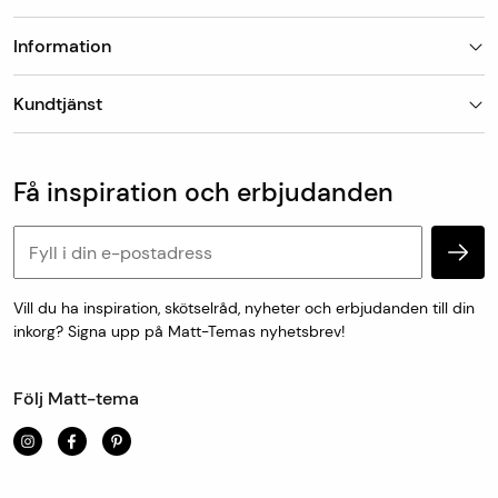
Information
Butiker
Kundtjänst
Om Matt-Tema
Vanliga frågor
Kundtjänst & kontakt
Populära kategorier
Vanliga frågor
Få inspiration och erbjudanden
Köp & leveransvillkor
Retur & reklamation
Personuppgifter och cookies
Vill du ha inspiration, skötselråd, nyheter och erbjudanden till din
inkorg? Signa upp på Matt-Temas nyhetsbrev!
Följ Matt-tema