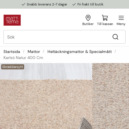
Snabb leverans 2-7 dagar
Fri frakt till butik
Butiker
Till kassan
Meny
Startsida
Mattor
Heltäckningsmattor & Specialmått
Karlsö Natur 400 Cm
Skräddarsytt