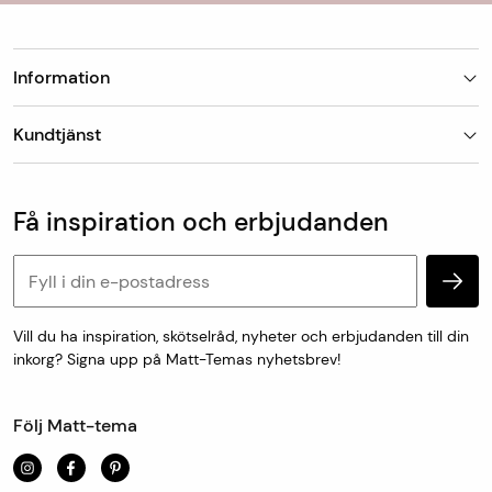
Information
Butiker
Kundtjänst
Om Matt-Tema
Vanliga frågor
Kundtjänst & kontakt
Populära kategorier
Vanliga frågor
Få inspiration och erbjudanden
Köp & leveransvillkor
Retur & reklamation
Personuppgifter och cookies
Vill du ha inspiration, skötselråd, nyheter och erbjudanden till din
inkorg? Signa upp på Matt-Temas nyhetsbrev!
Följ Matt-tema