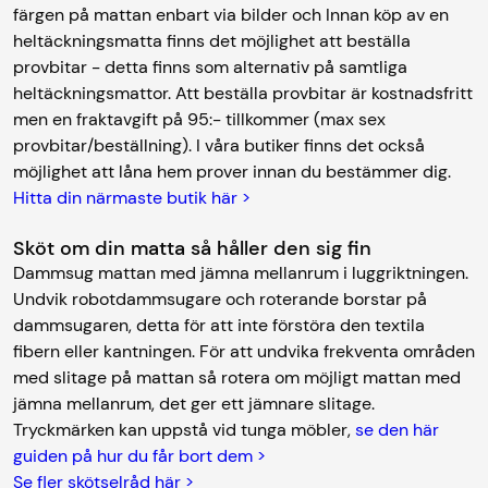
färgen på mattan enbart via bilder och Innan köp av en
heltäckningsmatta finns det möjlighet att beställa
provbitar - detta finns som alternativ på samtliga
heltäckningsmattor. Att beställa provbitar är kostnadsfritt
men en fraktavgift på 95:- tillkommer (max sex
provbitar/beställning). I våra butiker finns det också
möjlighet att låna hem prover innan du bestämmer dig.
Hitta din närmaste butik här >
Sköt om din matta så håller den sig fin
Dammsug mattan med jämna mellanrum i luggriktningen.
Undvik robotdammsugare och roterande borstar på
dammsugaren, detta för att inte förstöra den textila
fibern eller kantningen. För att undvika frekventa områden
med slitage på mattan så rotera om möjligt mattan med
jämna mellanrum, det ger ett jämnare slitage.
Tryckmärken kan uppstå vid tunga möbler,
se den här
guiden på hur du får bort dem >
Se fler skötselråd här >