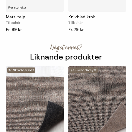
Avvikelser
En måttavvikelse på +/- 1,5% kan förekomma
Fler storlekar
vid beställning av specialmått.
Matt-tejp
Knivblad krok
Tillbehör
Tillbehör
Minimimått
Minimimått vid beställning är en
Fr. 99 kr
Fr. 79 kr
kvadratmeter (m2).
Något annat?
Liknande produkter
Skräddarsytt
Skräddarsytt