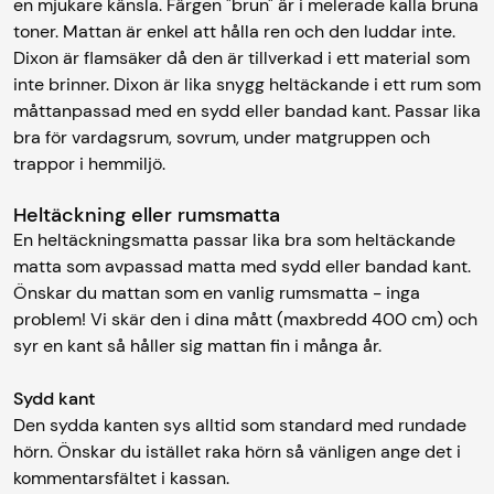
en mjukare känsla. Färgen "brun" är i melerade kalla bruna
toner. Mattan är enkel att hålla ren och den luddar inte.
Dixon är flamsäker då den är tillverkad i ett material som
inte brinner. Dixon är lika snygg heltäckande i ett rum som
måttanpassad med en sydd eller bandad kant. Passar lika
bra för vardagsrum, sovrum, under matgruppen och
trappor i hemmiljö.
Heltäckning eller rumsmatta
En heltäckningsmatta passar lika bra som heltäckande
matta som avpassad matta med sydd eller bandad kant.
Önskar du mattan som en vanlig rumsmatta - inga
problem! Vi skär den i dina mått (maxbredd 400 cm) och
syr en kant så håller sig mattan fin i många år.
Sydd kant
Den sydda kanten sys alltid som standard med rundade
hörn. Önskar du istället raka hörn så vänligen ange det i
kommentarsfältet i kassan.