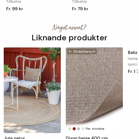
Tillbehör
Tillbehör
Fr. 99 kr
Fr. 79 kr
Något annat?
Liknande produkter
Skräddarsytt
Sk
Beli
Heltä
speci
Fr. 1 
|
Fler storlekar
Jute natur
Dixon beige 400 cm