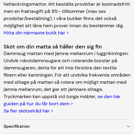
heltäckningsmattor. Att beställa provbitar är kostnadsfritt
men en fraktavgift på 95:- tillkommer (max sex
provbitar/beställning). I våra butiker finns det också
möjlighet att låna hem prover innan du bestämmer dig.
Hitta din närmaste butik här >
Sköt om din matta så håller den sig fin
Dammsug mattan med jämna mellanrum i luggriktningen.
Undvik robotdammsugare och roterande borstar på
dammsugaren, detta för att inte förstöra den textila
fibern eller kantningen. För att undvika frekventa områden
med slitage på mattan så rotera om möjligt mattan med
jämna mellanrum, det ger ett jämnare slitage.
Tryckmärken kan uppstå vid tunga möbler,
se den här
guiden på hur du får bort dem >
Se fler skötselråd här >
Specifikation