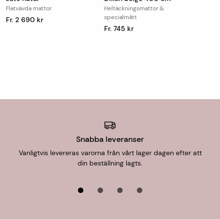
Flatvävda mattor
Heltäckningsmattor &
specialmått
Fr. 2 690 kr
Fr. 745 kr
Snabba leveranser
Vanligtvis levereras varorna från vårt lager dagen efter att
din beställning lagts.