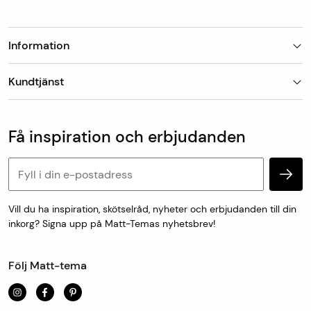
Information
Butiker
Kundtjänst
Om Matt-Tema
Vanliga frågor
Kundtjänst & kontakt
Populära kategorier
Vanliga frågor
Få inspiration och erbjudanden
Köp & leveransvillkor
Retur & reklamation
Personuppgifter och cookies
Vill du ha inspiration, skötselråd, nyheter och erbjudanden till din
inkorg? Signa upp på Matt-Temas nyhetsbrev!
Följ Matt-tema