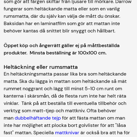
som gör att färgen skiftar från ljusare till mörkare. Darrow
fungerar som heltäckande matta eller som en vanlig
rumsmatta, där du själv kan välja de mått du önskar.
Baksidan har en laminatfilm som gör att mattan inte
behöver kantas då snittet blir snyggt och hållbart.
Öppet köp och ångerrätt gäller ej på måttbeställda
produkter. Minsta beställning är 100x100 cm.
Heltäckning eller rumsmatta
En heltäckningsmatta passar lika bra som heltäckande
matta. Ska du lägga in mattan som heltäckande så mät
rummet noggrant och lägg till minst 5-10 cm runt om
kanterna i skärsmån, då de flesta rum inte har helt räta
vinklar. Tänk på att beställa till eventuella tillbehör och
verktyg som matt-tjep och mattkniv. Ofta behöver
man
dubbelhäftande tejp
för att fästa mattan om man
inte har möjlighet att plocka bort golvlister för att "låsa
fast" mattan. Speciella
mattknivar
är också bra att ha för