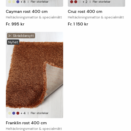
+
8
+
2
|
Fler storlekar
|
Fler storlekar
Cayman rost 400 cm
Cruz rost 400 cm
Heltäckningsmattor & specialmått
Heltäckningsmattor & specialmått
Fr. 995 kr
Fr. 1 150 kr
Skräddarsytt
Nyhet
+
4
|
Fler storlekar
Franklin rost 400 cm
Heltäckningsmattor & specialmått