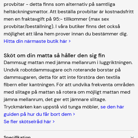
provbitar - detta finns som alternativ på samtliga
heltäckningsmattor. Att beställa provbitar är kostnadsfritt
men en fraktavgift på 95:- tillkommer (max sex
provbitar/beställning). I våra butiker finns det också
möjlighet att låna hem prover innan du bestämmer dig.
Hitta din närmaste butik här >
Sköt om din matta så håller den sig fin
Dammsug mattan med jämna mellanrum i luggriktningen.
Undvik robotdammsugare och roterande borstar på
dammsugaren, detta för att inte förstöra den textila
fibern eller kantningen. För att undvika frekventa områden
med slitage på mattan så rotera om möjligt mattan med
jämna mellanrum, det ger ett jämnare slitage.
Tryckmärken kan uppstå vid tunga möbler,
se den här
guiden på hur du får bort dem >
Se fler skötselråd här >
Specifikation