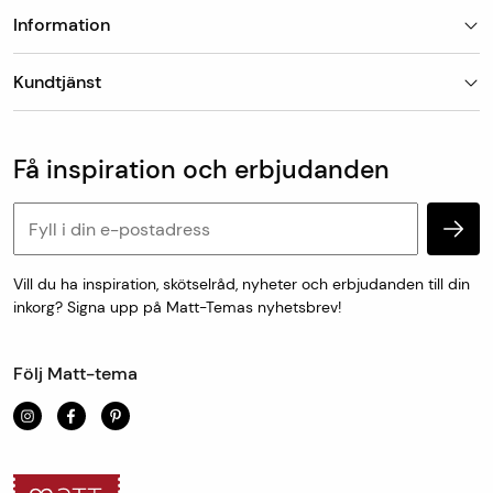
Information
Butiker
Kundtjänst
Om Matt-Tema
Vanliga frågor
Kundtjänst & kontakt
Populära kategorier
Vanliga frågor
Få inspiration och erbjudanden
Köp & leveransvillkor
Retur & reklamation
Personuppgifter och cookies
Vill du ha inspiration, skötselråd, nyheter och erbjudanden till din
inkorg? Signa upp på Matt-Temas nyhetsbrev!
Följ Matt-tema