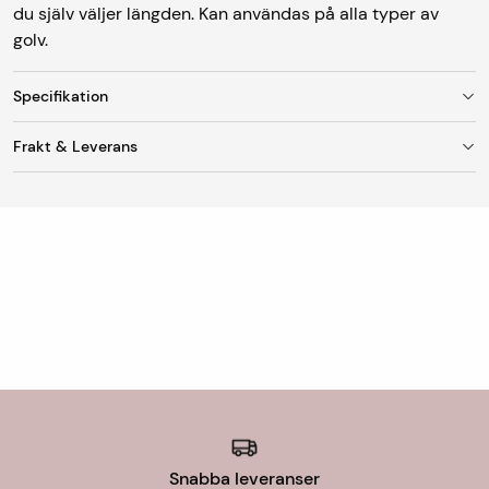
du själv väljer längden. Kan användas på alla typer av
golv.
Specifikation
Frakt & Leverans
Fraktkostnad
Vid leverans till utlämningsställe/ombud är
fraktkostnaden 95 kr. Mattor med en bredd upp till 150
cm skickas som standard till DHL Servicepoint
(utlämningsställe/ombud).
Mattor med bredd över 150 cm skickas till hemadressen.
Fraktkostnad för hemleverans är 299 kr. Vi rullar alltid
mattorna på det kortaste hållet och vissa mattor går att
vika, ex mindre ullmattor. Men blir mattan bredare än 150
cm har inte utlämningsställen möjlighet att ta emot
mattan och då därför erbjuds endast hemlevererans eller
Snabba leveranser