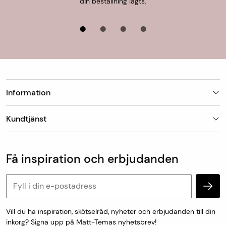
din beställning lagts.
Information
Butiker
Kundtjänst
Om Matt-Tema
Vanliga frågor
Kundtjänst & kontakt
Populära kategorier
Vanliga frågor
Få inspiration och erbjudanden
Köp & leveransvillkor
Retur & reklamation
Personuppgifter och cookies
Vill du ha inspiration, skötselråd, nyheter och erbjudanden till din
inkorg? Signa upp på Matt-Temas nyhetsbrev!