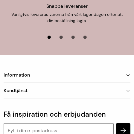
Snabba leveranser
För uthämtning i butik är leveranstiden 1-7 dagar.
Vanligtvis levereras varorna från vårt lager dagen efter att
din beställning lagts.
Information
Butiker
Kundtjänst
Om Matt-Tema
Vanliga frågor
Kundtjänst & kontakt
Populära kategorier
Vanliga frågor
Få inspiration och erbjudanden
Köp & leveransvillkor
Retur & reklamation
Personuppgifter och cookies