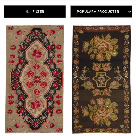
De starka färgerna som pryder rosenkelimerna är som en
FILTER
explosion av liv och energi. Varje nyans har sin egen
berättelse, en koppling till Moldaviens rika kulturella arv
och naturens skiftningar. Från djupt rött som symboliserar
passion till jordnära toner som speglar landskapets
skönhet - varje färg är som en penseldrag på en
konstnärlig duk.
Mönstren på rosenkelimerna är lika varierande som de är
betydelsefulla. De kan vara inspirerade av naturens
skapelser, med blommor och djur som dansar över ytan.
Eller så kan de vara en hyllning till traditionella symboler
och myter som har präglat Moldaviens kulturarv. Varje
mönster är som en kod, en visuell poesi som berättar om
en rik historia.
Att äga en rosenkelim är inte bara att äga en matta; det är
som att inneha en bit av Moldaviens själ. Dessa mattor är