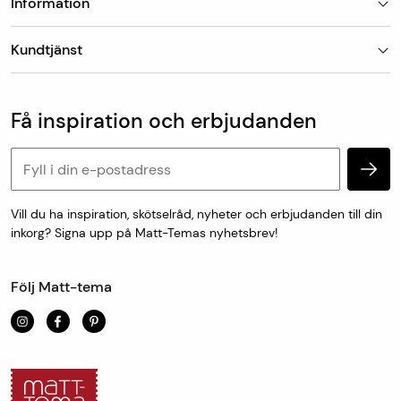
Information
Butiker
Kundtjänst
Om Matt-Tema
Vanliga frågor
Kundtjänst & kontakt
Populära kategorier
Vanliga frågor
Få inspiration och erbjudanden
Köp & leveransvillkor
Retur & reklamation
Personuppgifter och cookies
Vill du ha inspiration, skötselråd, nyheter och erbjudanden till din
inkorg? Signa upp på Matt-Temas nyhetsbrev!
Följ Matt-tema