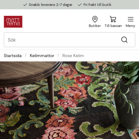
Snabb leverans 2-7 dagar
Fri frakt till butik
Butiker
Till kassan
Meny
Startsida
Kelimmattor
Rose Kelim