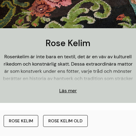
Rose Kelim
Rosenkelim är inte bara en textil, det är en väv av kulturell
rikedom och konstnärlig skatt. Dessa extraordinära mattor
är som konstverk under ens fötter, varje tråd och mönster
berättar en historia av hantverk och tradition som sträcker
sig genom tid och rum.
Läs mer
Denna unika form av vävning har sina rötter i Moldavien,
där kvinnor i hemmen vävde dessa praktfulla konstverk
med skicklighet och kärlek. Men det är inte bara det
hantverksmässiga arvet som gör rosenkelimer speciella;
ROSE KELIM
ROSE KELIM OLD
det är också de intensiva färgerna och de traditionella
mönstren som gör dem till något utöver det vanliga.