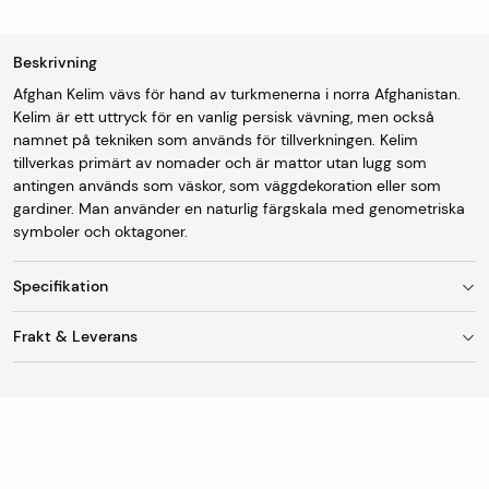
Beskrivning
Afghan Kelim vävs för hand av turkmenerna i norra Afghanistan.
Kelim är ett uttryck för en vanlig persisk vävning, men också
namnet på tekniken som används för tillverkningen. Kelim
tillverkas primärt av nomader och är mattor utan lugg som
antingen används som väskor, som väggdekoration eller som
gardiner. Man använder en naturlig färgskala med genometriska
symboler och oktagoner.
Specifikation
Frakt & Leverans
Storlek
298 x 393 cm
Fraktkostnad
Ursprung
Afghanistan
Vid leverans till utlämningsställe/ombud är
fraktkostnaden 95 kr. Mattor med en bredd upp till 150
Tillverkning
Handvävd.
cm skickas som standard till DHL Servicepoint
(utlämningsställe/ombud).
Lugg
Ull