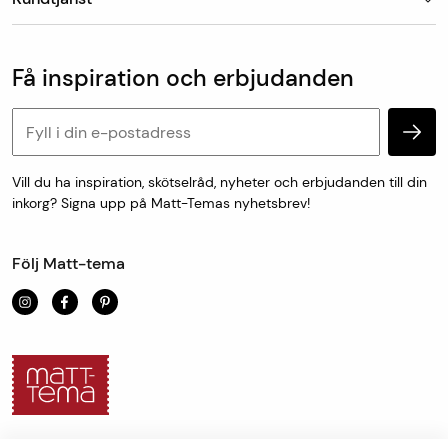
Om Matt-Tema
utlämningsställe/hemleverans. Vid hemleverans skickar
Vanliga frågor
Kundtjänst & kontakt
DHL avisering via sms med förslag på leveranstid som
Populära kategorier
Vanliga frågor
antingen godkänns eller bokas om till en ny tid som
Få inspiration och erbjudanden
Köp & leveransvillkor
passar.
Retur & reklamation
Personuppgifter och cookies
Mått- och specialtillverkade varor skickas från oss inom
en vecka.
Vill du ha inspiration, skötselråd, nyheter och erbjudanden till din
inkorg? Signa upp på Matt-Temas nyhetsbrev!
För uthämtning i butik är leveranstiden 1-7 dagar.
Följ Matt-tema