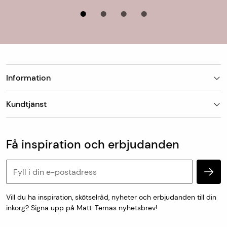
Information
Butiker
Kundtjänst
Om Matt-Tema
Vanliga frågor
Kundtjänst & kontakt
Populära kategorier
Vanliga frågor
Få inspiration och erbjudanden
Köp & leveransvillkor
Retur & reklamation
Personuppgifter och cookies
Vill du ha inspiration, skötselråd, nyheter och erbjudanden till din
inkorg? Signa upp på Matt-Temas nyhetsbrev!