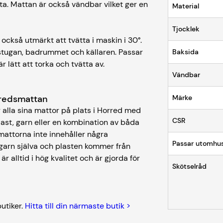
a. Mattan är också vändbar vilket ger en
Material
Tjocklek
 också utmärkt att tvätta i maskin i 30°.
ttstugan, badrummet och källaren. Passar
Baksida
r lätt att torka och tvätta av.
Vändbar
orredsmattan
Märke
 alla sina mattor på plats i Horred med
CSR
plast, garn eller en kombination av båda
mattorna inte innehåller några
Passar utomhu
sgarn själva och plasten kommer från
 alltid i hög kvalitet och är gjorda för
Skötselråd
butiker.
Hitta till din närmaste butik >