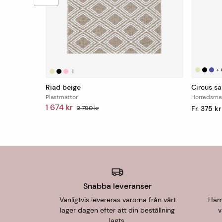
+
|
Riad beige
Circus s
Plastmattor
Horredsma
1 674 kr
2 790 kr
Fr. 375 kr
Snabba leveranser
Vanligtvis levereras varorna från vårt
Hämt
lager dagen efter att din beställning
v
lagts.