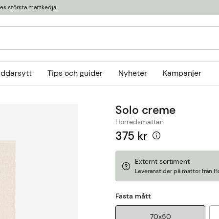
ges största mattkedja
äddarsytt
Tips och guider
Nyheter
Kampanjer
Kollektioner
Solo creme
tor
or
Ryamattor
Öglade mattor
Horredsmattan
Horredsmattan
t
Röllakanmattor
InHouse Group
375 kr
Trasmattor
Louis De Poortere
Ullmattor
Online only
Externt sortiment
Leveranstider på mattor från H
Utemattor
Viskosmattor
Fasta mått
Tillbehör
70x50