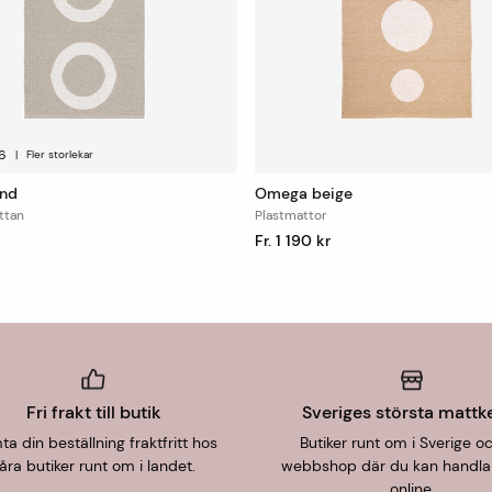
6
|
Fler storlekar
and
Omega beige
ttan
Plastmattor
Fr. 1 190 kr
Fri frakt till butik
Sveriges största mattk
a din beställning fraktfritt hos
Butiker runt om i Sverige o
åra butiker runt om i landet.
webbshop där du kan handla
online.