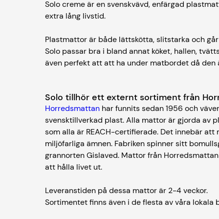
Solo creme är en svenskvävd, enfärgad plastmatt
extra lång livstid.
Plastmattor är både lättskötta, slitstarka och går
Solo passar bra i bland annat köket, hallen, tvä
även perfekt att att ha under matbordet då den ä
Solo tillhör ett externt sortiment från H
Horredsmattan
har funnits sedan 1956 och väver
svensktillverkad plast. Alla mattor är gjorda av 
som alla är REACH-certifierade. Det innebär att 
miljöfarliga ämnen. Fabriken spinner sitt bomull
grannorten Gislaved. Mattor från Horredsmattan är
att hålla livet ut.
Leveranstiden på dessa mattor är 2-4 veckor.
Sortimentet finns även i de flesta av våra lokala 