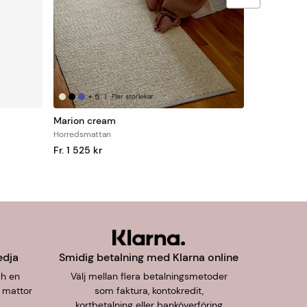
+
5
|
Fler storlekar
Marion cream
Horredsmattan
Fr. 1 525 kr
edja
Smidig betalning med Klarna online
ch en
Välj mellan flera betalningsmetoder
 mattor
som faktura, kontokredit,
kortbetalning eller banköverföring