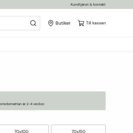
Kundtjänst & kontakt
Butiker
Till kassan
orredsmattan är 2-4 veckor.
70x100
70x150