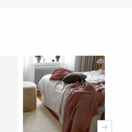
+
3
Forest san
Horredsmatt
Fr. 870 kr