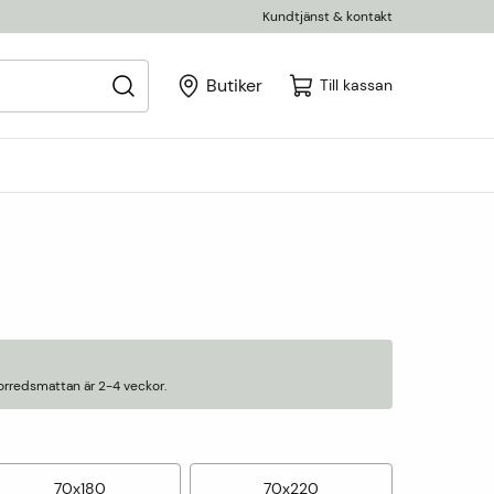
Kundtjänst & kontakt
Butiker
Till kassan
orredsmattan är 2-4 veckor.
70x180
70x220