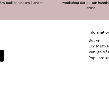
åra butiker runt om i landet.
webbshop där du kan handla
online.
Informatio
Butiker
Om Matt-
Vanliga frå
Populära ka