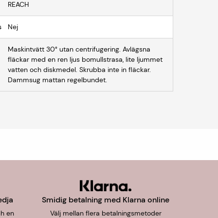
REACH
s
Nej
Maskintvätt 30° utan centrifugering. Avlägsna
fläckar med en ren ljus bomullstrasa, lite ljummet
vatten och diskmedel. Skrubba inte in fläckar.
Dammsug mattan regelbundet.
edja
Smidig betalning med Klarna online
ch en
Välj mellan flera betalningsmetoder