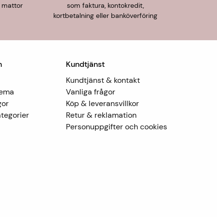
 mattor
som faktura, kontokredit,
kortbetalning eller banköverföring
n
Kundtjänst
Kundtjänst & kontakt
Tema
Vanliga frågor
gor
Köp & leveransvillkor
tegorier
Retur & reklamation
Personuppgifter och cookies