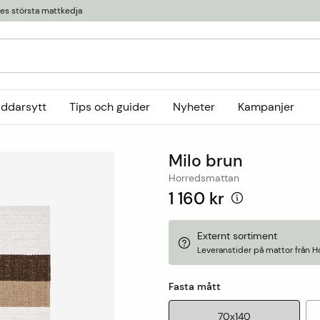
ges största mattkedja
äddarsytt
Tips och guider
Nyheter
Kampanjer
Kollektioner
Milo brun
tor
or
Ryamattor
Öglade mattor
Horredsmattan
Horredsmattan
t
Röllakanmattor
InHouse Group
1 160 kr
Trasmattor
Louis De Poortere
Ullmattor
Online only
Externt sortiment
Leveranstider på mattor från H
Utemattor
Viskosmattor
Fasta mått
Tillbehör
70x140