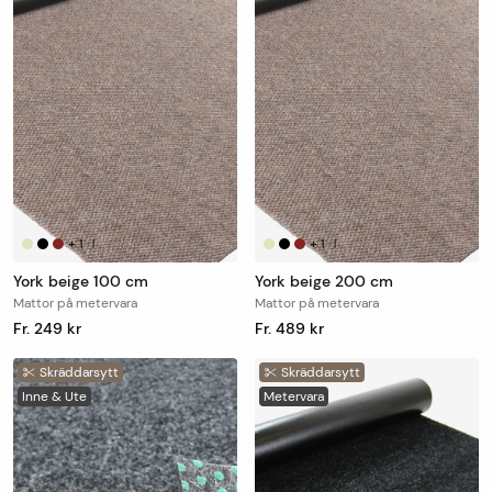
+
1
+
1
|
|
York beige 100 cm
York beige 200 cm
Mattor på metervara
Mattor på metervara
Fr. 249 kr
Fr. 489 kr
Skräddarsytt
Skräddarsytt
Inne & Ute
Metervara