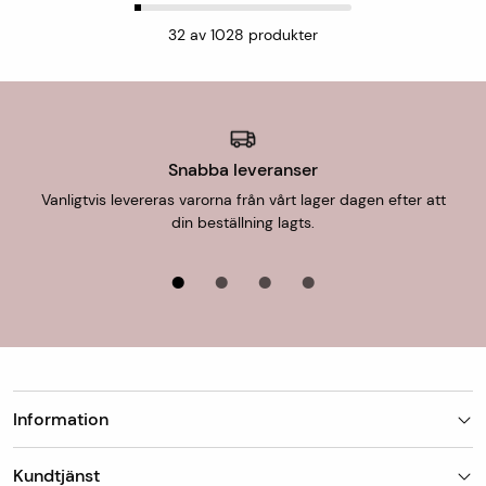
32
av
1028
produkter
Snabba leveranser
Vanligtvis levereras varorna från vårt lager dagen efter att
din beställning lagts.
Information
Butiker
Kundtjänst
Om Matt-Tema