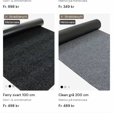
Dörr- & entrémattor
Mattor på metervara
Fr. 998 kr
Fr. 349 kr
Skräddarsytt
Skräddarsytt
Metervara
Metervara
+
1
|
|
Ferry svart 100 cm
Clean grå 200 cm
Dörr- & entrémattor
Mattor på metervara
Fr. 498 kr
Fr. 489 kr