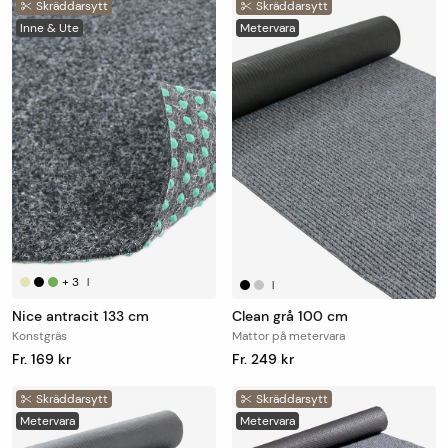
Skräddarsytt
Skräddarsytt
Inne & Ute
Metervara
+
3
|
|
Nice antracit 133 cm
Clean grå 100 cm
Konstgräs
Mattor på metervara
Fr. 169 kr
Fr. 249 kr
Skräddarsytt
Skräddarsytt
Metervara
Metervara