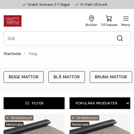
Snabb leverans 2-7 dagar
Fri frakt till butik
Butiker
Till kassan
Meny
Startsida
Färg
BEIGE MATTOR
BLÅ MATTOR
BRUNA MATTOR
FILTER
Skräddarsytt
Skräddarsytt
Metervara
Metervara