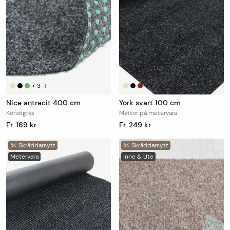
+
3
+
1
|
|
Nice antracit 400 cm
York svart 100 cm
Konstgräs
Mattor på metervara
Fr. 169 kr
Fr. 249 kr
Skräddarsytt
Skräddarsytt
Metervara
Inne & Ute