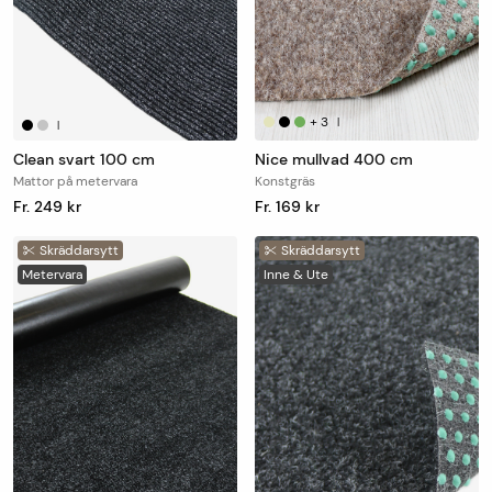
+
3
|
|
Clean svart 100 cm
Nice mullvad 400 cm
Mattor på metervara
Konstgräs
Fr. 249 kr
Fr. 169 kr
Skräddarsytt
Skräddarsytt
Metervara
Inne & Ute