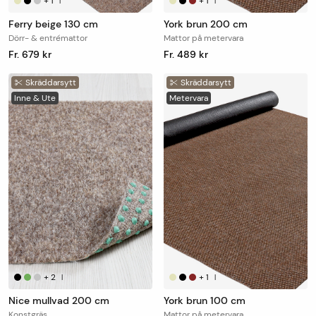
+
1
+
1
|
|
Ferry beige 130 cm
York brun 200 cm
Dörr- & entrémattor
Mattor på metervara
Fr. 679 kr
Fr. 489 kr
Skräddarsytt
Skräddarsytt
Inne & Ute
Metervara
+
2
+
1
|
|
Nice mullvad 200 cm
York brun 100 cm
Konstgräs
Mattor på metervara