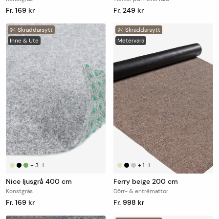
Fr. 169 kr
Fr. 249 kr
Skräddarsytt
Skräddarsytt
Inne & Ute
Metervara
+
3
+
1
|
|
Nice ljusgrå 400 cm
Ferry beige 200 cm
Konstgräs
Dörr- & entrémattor
Fr. 169 kr
Fr. 998 kr