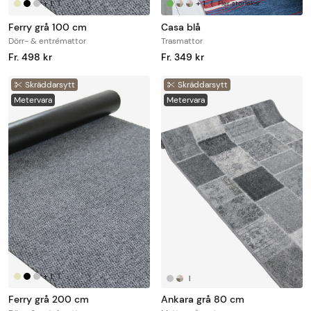
+
1
+
1
|
|
Fler storlekar
Ferry grå 100 cm
Casa blå
Dörr- & entrémattor
Trasmattor
Fr. 498 kr
Fr. 349 kr
Skräddarsytt
Skräddarsytt
Metervara
Metervara
+
1
|
|
Ferry grå 200 cm
Ankara grå 80 cm