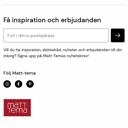
Vanliga frågor
Kundtjänst & kontakt
Populära kategorier
Vanliga frågor
Få inspiration och erbjudanden
Köp & leveransvillkor
Retur & reklamation
Personuppgifter och cookies
Vill du ha inspiration, skötselråd, nyheter och erbjudanden till din
inkorg? Signa upp på Matt-Temas nyhetsbrev!
Följ Matt-tema