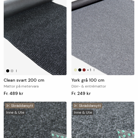
+
1
|
|
Clean svart 200 cm
York grå 100 cm
Mattor på metervara
Dörr- & entrémattor
Fr. 489 kr
Fr. 249 kr
Skräddarsytt
Skräddarsytt
Inne & Ute
Inne & Ute