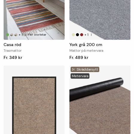
+
1
+
1
|
Fler storlekar
|
Casa röd
York grå 200 cm
Trasmattor
Mattor på metervara
Fr. 349 kr
Fr. 489 kr
Skräddarsytt
Metervara