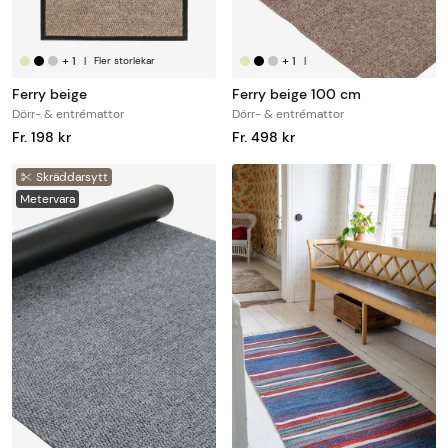
+
1
+
1
|
Fler storlekar
|
Ferry beige
Ferry beige 100 cm
Dörr- & entrémattor
Dörr- & entrémattor
Fr. 198 kr
Fr. 498 kr
Skräddarsytt
Metervara