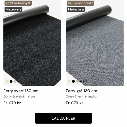
Skräddarsytt
Skräddarsytt
Metervara
Metervara
+
1
+
1
|
|
Ferry svart 130 cm
Ferry grå 130 cm
Dörr- & entrémattor
Dörr- & entrémattor
Fr. 679 kr
Fr. 679 kr
LADDA FLER