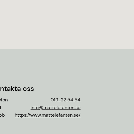
ntakta oss
efon
019-22 54 54
l
info@mattelefanten.se
bb
https://www.mattelefanten.se/