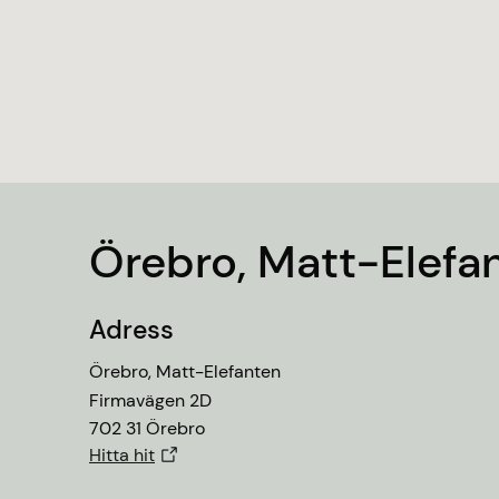
Orientaliska mattor
Halkfria mattor
Vardagsrum
Plastmattor
Företag
Mattor för företag
Örebro, Matt-Elefa
Adress
Örebro, Matt-Elefanten
Firmavägen 2D
702 31 Örebro
Hitta hit