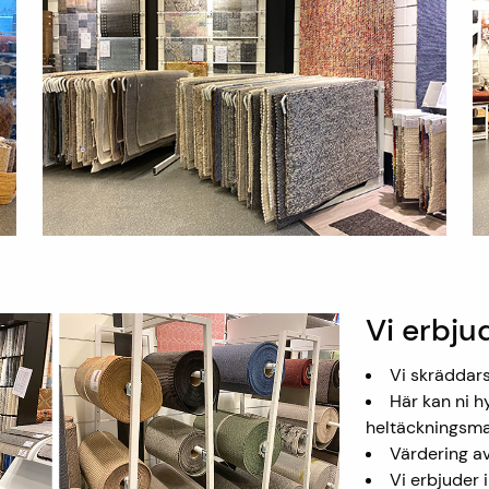
Vi erbju
Vi skräddars
Här kan ni h
heltäckningsma
Värdering a
Vi erbjuder 