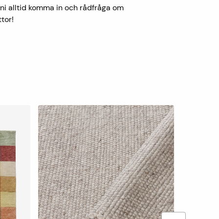
ni alltid komma in och rådfråga om
tor!
+
3
Borgholm r
Trasmattor
Fr. 849 kr