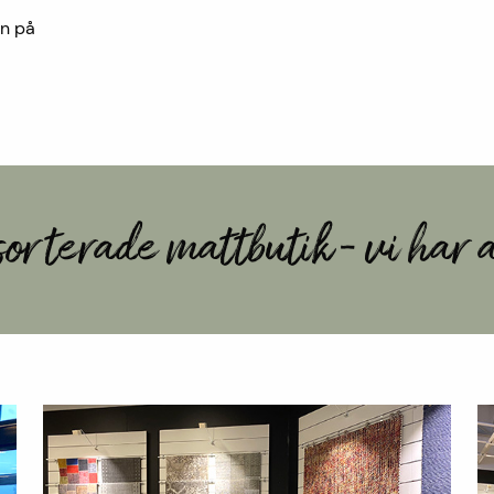
en på
orterade mattbutik - vi har a