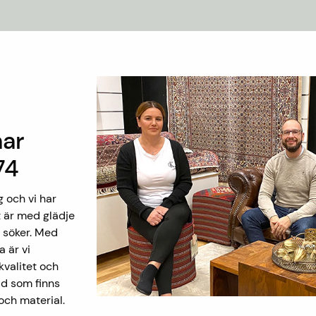
har
74
g och vi har
 är med glädje
i söker. Med
 är vi
valitet och
vad som finns
och material.