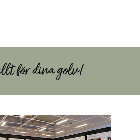
llt för dina golv!