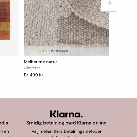
+
7
|
Fler storlekar
Melbourne natur
Ullmattor
Fr. 499 kr
edja
Smidig betalning med Klarna online
ch en
Välj mellan flera betalningsmetoder