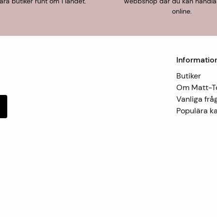
åra butiker runt om i landet.
webbshop där du kan handla
online.
Informatio
Butiker
Om Matt-
Vanliga frå
Populära ka