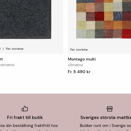
1
|
Fler storlekar
Fler storlekar
rt
Montego multi
trémattor
Ullmattor
Fr. 5 490 kr
Fri frakt till butik
Sveriges största mattk
a din beställning fraktfritt hos
Butiker runt om i Sverige o