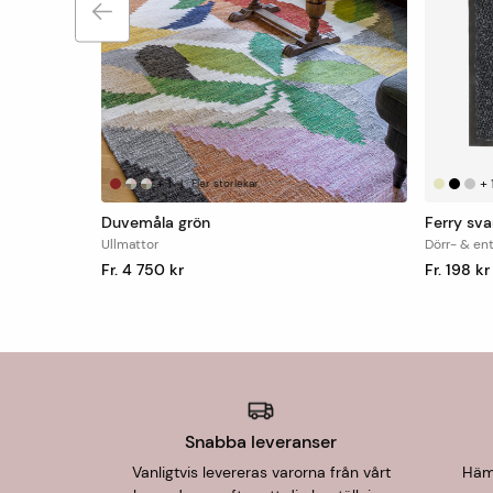
+
1
+
|
Fler storlekar
Duvemåla grön
Ferry sva
Ullmattor
Dörr- & en
Fr. 4 750 kr
Fr. 198 kr
Snabba leveranser
Vanligtvis levereras varorna från vårt
Hämt