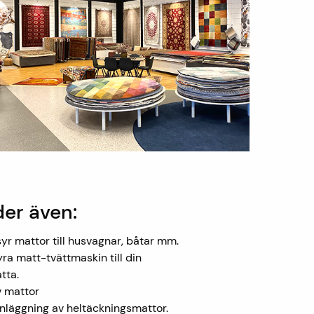
der även:
yr mattor till husvagnar, båtar mm.
yra matt-tvättmaskin till din
tta.
v mattor
inläggning av heltäckningsmattor.